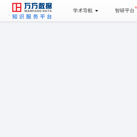
学术导航
智研平台