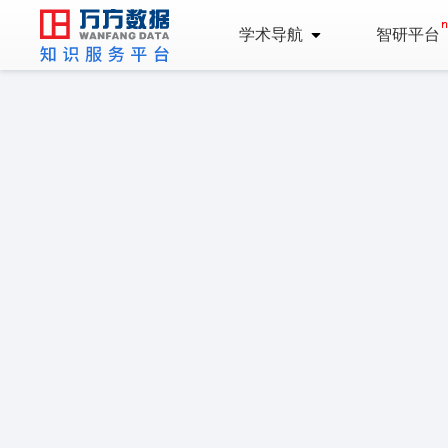
学术导航
智研平台