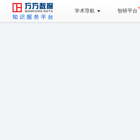
学术导航
智研平台