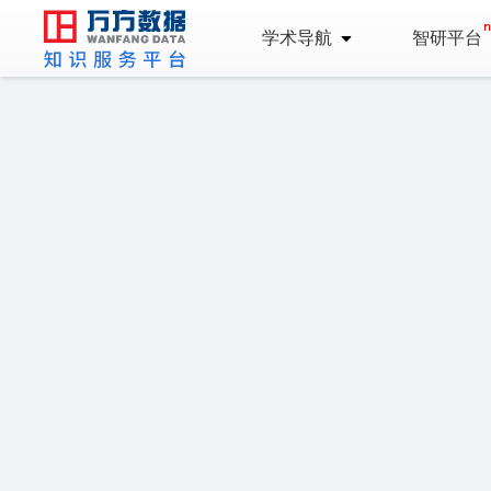
学术导航
智研平台