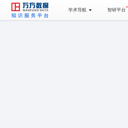
学术导航
智研平台