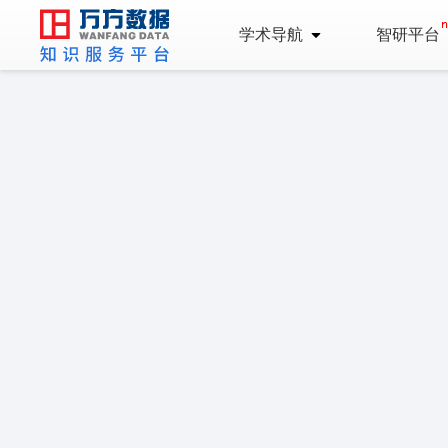
学术导航
智研平台