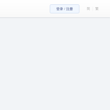
简
繁
登录 / 注册