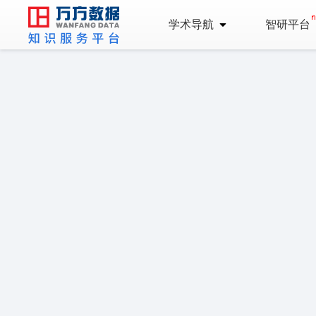
学术导航
智研平台