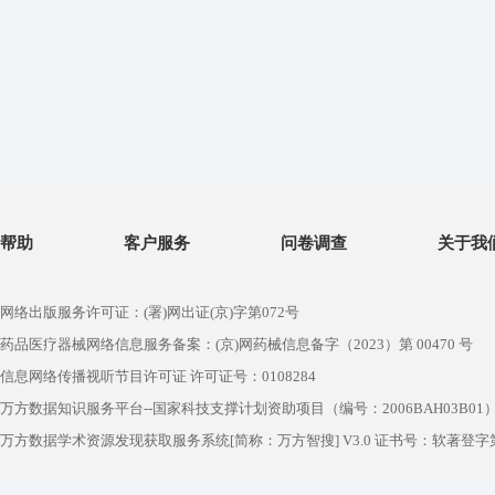
帮助
客户服务
问卷调查
关于我
网络出版服务许可证：(署)网出证(京)字第072号
药品医疗器械网络信息服务备案：(京)网药械信息备字（2023）第 00470 号
信息网络传播视听节目许可证 许可证号：0108284
万方数据知识服务平台--国家科技支撑计划资助项目（编号：2006BAH03B01
万方数据学术资源发现获取服务系统[简称：万方智搜] V3.0 证书号：软著登字第1