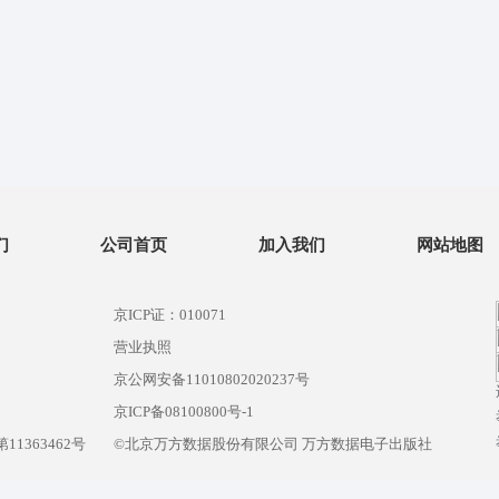
们
公司首页
加入我们
网站地图
京ICP证：010071
营业执照
京公网安备11010802020237号
）
京ICP备08100800号-1
1363462号
©北京万方数据股份有限公司 万方数据电子出版社