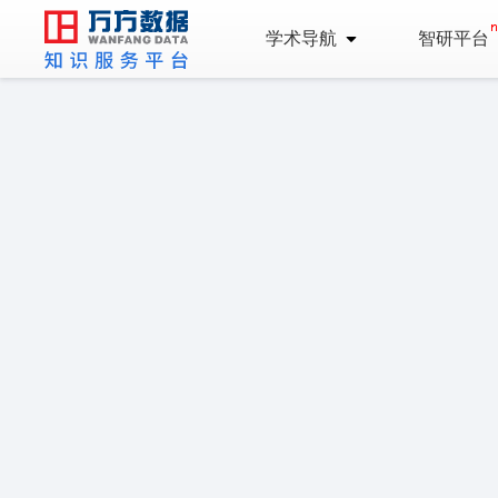
学术导航
智研平台