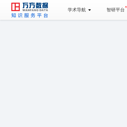
学术导航
智研平台