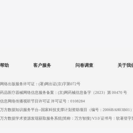
帮助
客户服务
问卷调查
关于我
网络出版服务许可证：(署)网出证(京)字第072号
药品医疗器械网络信息服务备案：(京)网药械信息备字（2023）第 00470 号
信息网络传播视听节目许可证 许可证号：0108284
万方数据知识服务平台--国家科技支撑计划资助项目（编号：2006BAH03B01
万方数据学术资源发现获取服务系统[简称：万方智搜] V3.0 证书号：软著登字第1