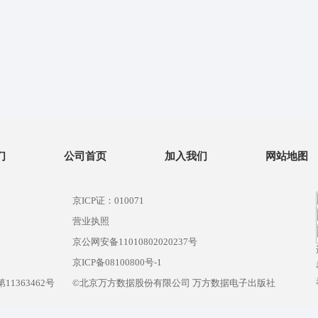
们
公司首页
加入我们
网站地图
京ICP证：010071
营业执照
京公网安备11010802020237号
）
京ICP备08100800号-1
1363462号
©北京万方数据股份有限公司 万方数据电子出版社