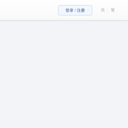
简
繁
登录 / 注册