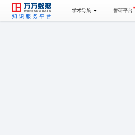
学术导航
智研平台