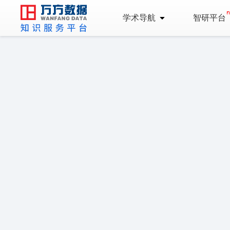
学术导航
智研平台