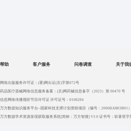
帮助
客户服务
问卷调查
关于我
网络出版服务许可证：(署)网出证(京)字第072号
药品医疗器械网络信息服务备案：(京)网药械信息备字（2023）第 00470 号
信息网络传播视听节目许可证 许可证号：0108284
万方数据知识服务平台--国家科技支撑计划资助项目（编号：2006BAH03B01
万方数据学术资源发现获取服务系统[简称：万方智搜] V3.0 证书号：软著登字第1