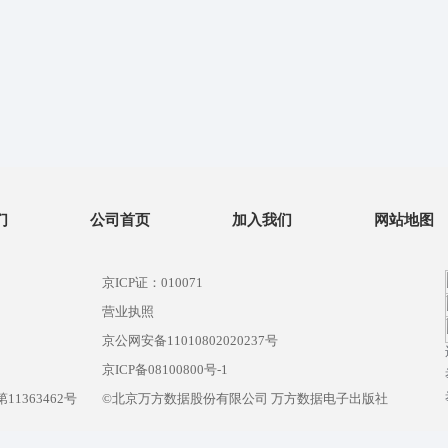
们
公司首页
加入我们
网站地图
京ICP证：010071
营业执照
京公网安备11010802020237号
）
京ICP备08100800号-1
1363462号
©北京万方数据股份有限公司 万方数据电子出版社