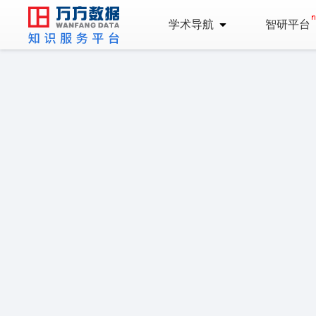
学术导航
智研平台