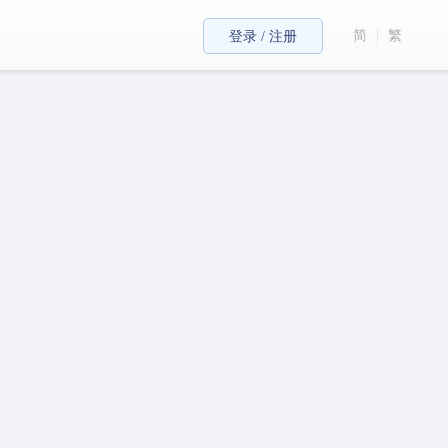
简
繁
登录 / 注册