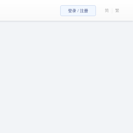
简
繁
登录 / 注册