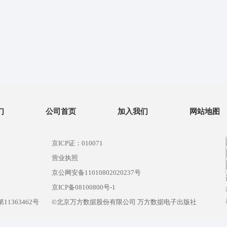
们
公司首页
加入我们
网站地图
京ICP证：010071
营业执照
京公网安备11010802020237号
）
京ICP备08100800号-1
1363462号
©北京万方数据股份有限公司 万方数据电子出版社