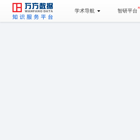
学术导航
智研平台