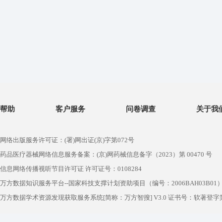
帮助
客户服务
问卷调查
关于我
网络出版服务许可证：(署)网出证(京)字第072号
药品医疗器械网络信息服务备案：(京)网药械信息备字（2023）第 00470 号
信息网络传播视听节目许可证 许可证号：0108284
万方数据知识服务平台--国家科技支撑计划资助项目（编号：2006BAH03B01
万方数据学术资源发现获取服务系统[简称：万方智搜] V3.0 证书号：软著登字第1