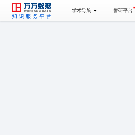
学术导航
智研平台