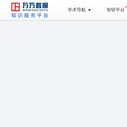
学术导航
智研平台