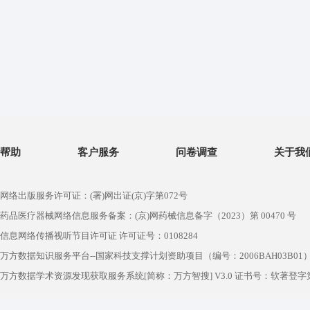
帮助
客户服务
问卷调查
关于我
网络出版服务许可证：(署)网出证(京)字第072号
药品医疗器械网络信息服务备案：(京)网药械信息备字（2023）第 00470 号
信息网络传播视听节目许可证 许可证号：0108284
万方数据知识服务平台--国家科技支撑计划资助项目（编号：2006BAH03B01
万方数据学术资源发现获取服务系统[简称：万方智搜] V3.0 证书号：软著登字第1