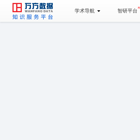
学术导航
智研平台