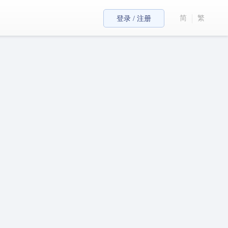
简
繁
登录 / 注册