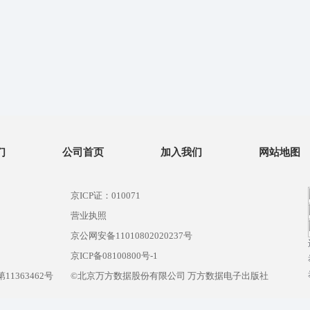
们
公司首页
加入我们
网站地图
京ICP证：010071
营业执照
京公网安备11010802020237号
）
京ICP备08100800号-1
1363462号
©北京万方数据股份有限公司 万方数据电子出版社