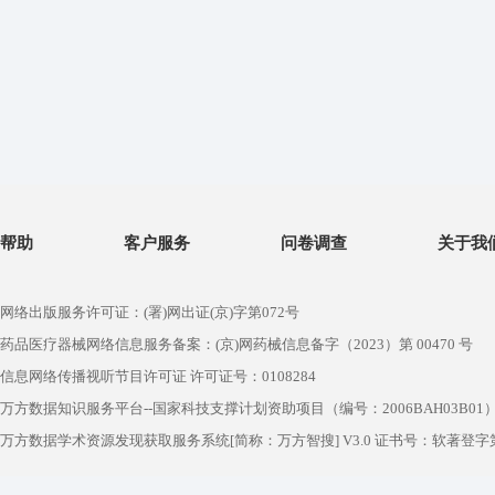
帮助
客户服务
问卷调查
关于我
网络出版服务许可证：(署)网出证(京)字第072号
药品医疗器械网络信息服务备案：(京)网药械信息备字（2023）第 00470 号
信息网络传播视听节目许可证 许可证号：0108284
万方数据知识服务平台--国家科技支撑计划资助项目（编号：2006BAH03B01
万方数据学术资源发现获取服务系统[简称：万方智搜] V3.0 证书号：软著登字第1