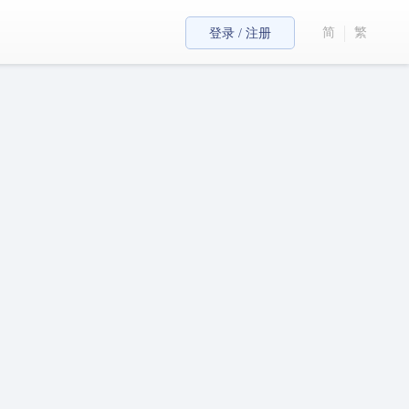
简
繁
登录 / 注册