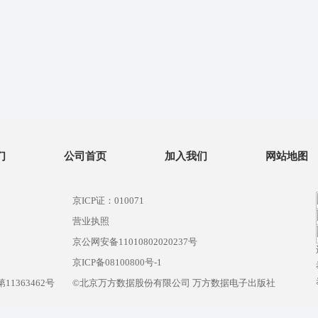
们
公司首页
加入我们
网站地图
京ICP证：010071
营业执照
京公网安备11010802020237号
）
京ICP备08100800号-1
1363462号
©北京万方数据股份有限公司 万方数据电子出版社