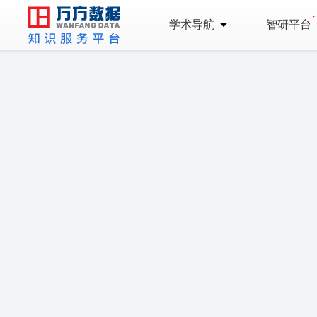
学术导航
智研平台