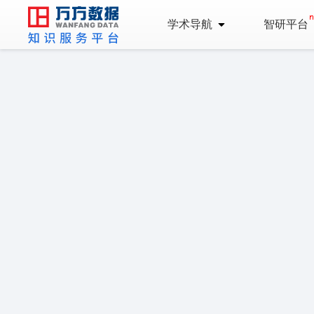
学术导航
智研平台