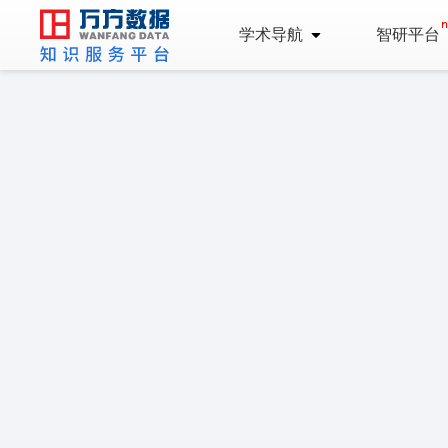
学术导航
智研平台