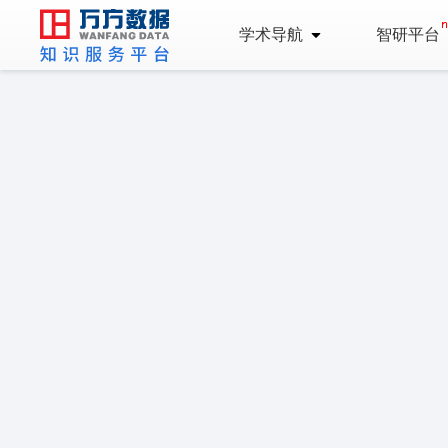
学术导航
智研平台