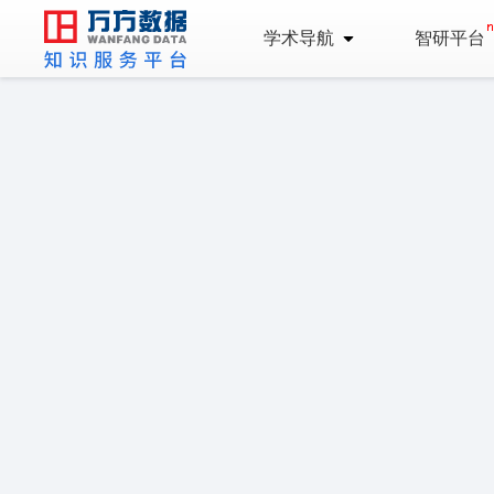
学术导航
智研平台