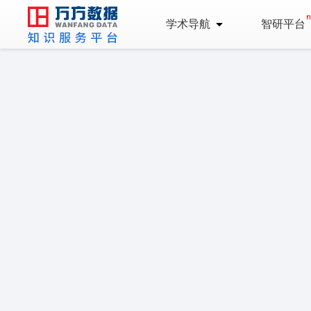
学术导航
智研平台