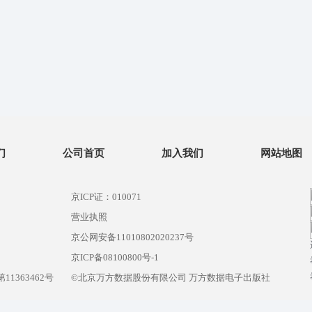
们
公司首页
加入我们
网站地图
京ICP证：010071
营业执照
京公网安备11010802020237号
）
京ICP备08100800号-1
1363462号
©北京万方数据股份有限公司 万方数据电子出版社