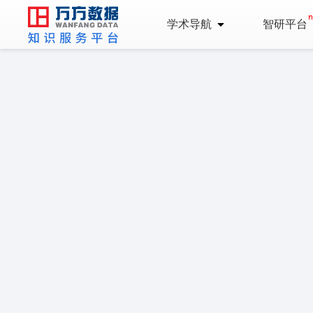
学术导航
智研平台