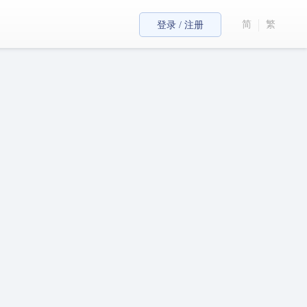
简
繁
登录 / 注册