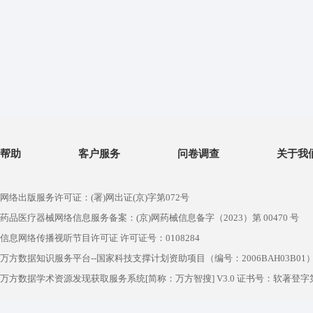
帮助
客户服务
问卷调查
关于我
网络出版服务许可证：(署)网出证(京)字第072号
药品医疗器械网络信息服务备案：(京)网药械信息备字（2023）第 00470 号
信息网络传播视听节目许可证 许可证号：0108284
万方数据知识服务平台--国家科技支撑计划资助项目（编号：2006BAH03B01
万方数据学术资源发现获取服务系统[简称：万方智搜] V3.0 证书号：软著登字第1