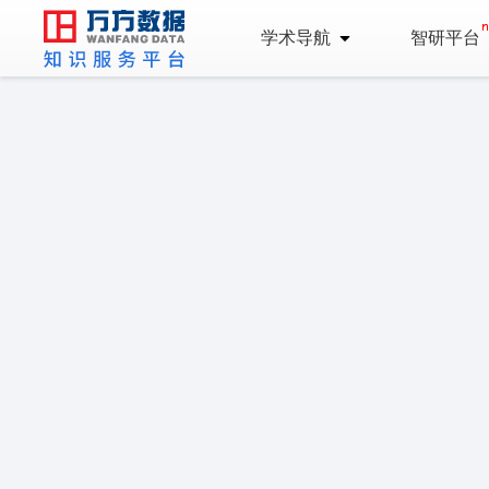
学术导航
智研平台