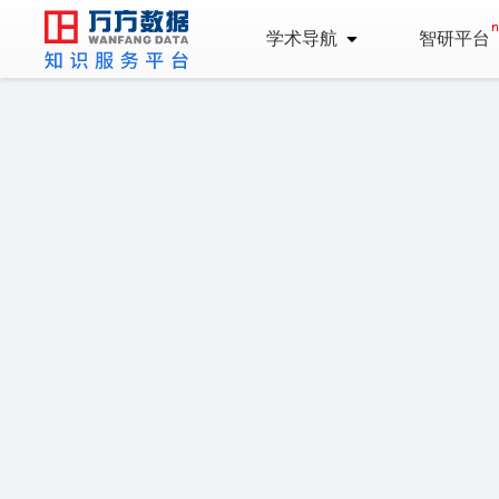
学术导航
智研平台