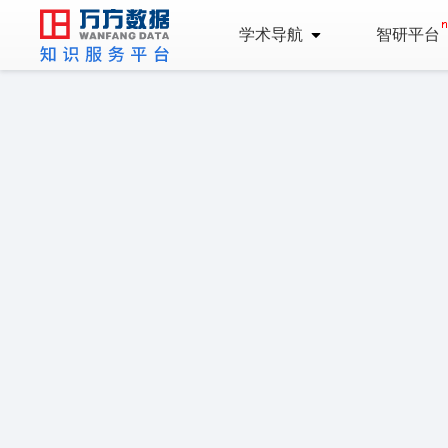
学术导航
智研平台