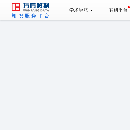
学术导航
智研平台