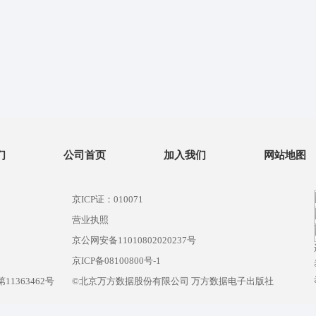
们
公司首页
加入我们
网站地图
京ICP证：010071
营业执照
京公网安备11010802020237号
）
京ICP备08100800号-1
1363462号
©北京万方数据股份有限公司 万方数据电子出版社