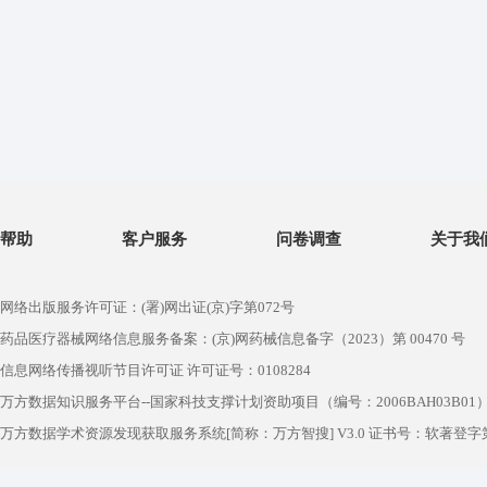
帮助
客户服务
问卷调查
关于我
网络出版服务许可证：(署)网出证(京)字第072号
药品医疗器械网络信息服务备案：(京)网药械信息备字（2023）第 00470 号
信息网络传播视听节目许可证 许可证号：0108284
万方数据知识服务平台--国家科技支撑计划资助项目（编号：2006BAH03B01
万方数据学术资源发现获取服务系统[简称：万方智搜] V3.0 证书号：软著登字第1