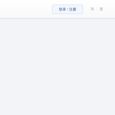
简
繁
登录 / 注册