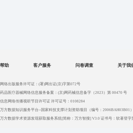
帮助
客户服务
问卷调查
关于我
网络出版服务许可证：(署)网出证(京)字第072号
药品医疗器械网络信息服务备案：(京)网药械信息备字（2023）第 00470 号
信息网络传播视听节目许可证 许可证号：0108284
万方数据知识服务平台--国家科技支撑计划资助项目（编号：2006BAH03B01
万方数据学术资源发现获取服务系统[简称：万方智搜] V3.0 证书号：软著登字第1