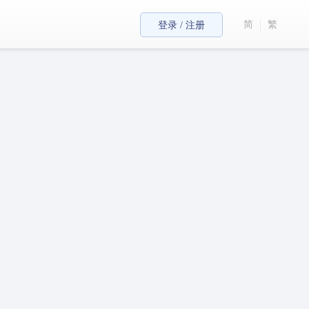
简
繁
登录 / 注册