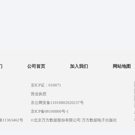
们
公司首页
加入我们
网站地图
京ICP证：010071
营业执照
京公网安备11010802020237号
）
京ICP备08100800号-1
1363462号
©北京万方数据股份有限公司 万方数据电子出版社