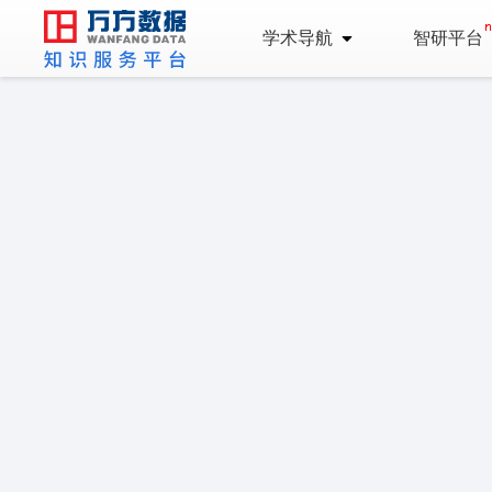
学术导航
智研平台