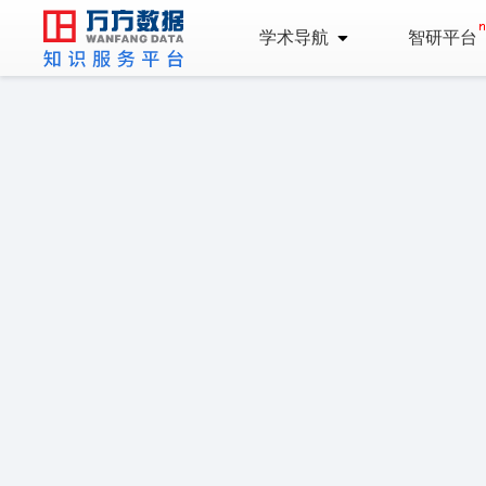
学术导航
智研平台