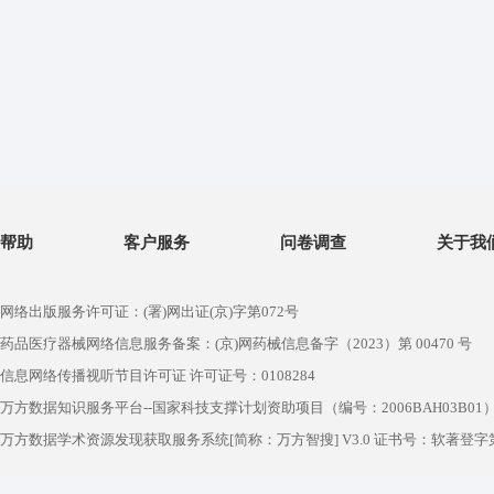
帮助
客户服务
问卷调查
关于我
网络出版服务许可证：(署)网出证(京)字第072号
药品医疗器械网络信息服务备案：(京)网药械信息备字（2023）第 00470 号
信息网络传播视听节目许可证 许可证号：0108284
万方数据知识服务平台--国家科技支撑计划资助项目（编号：2006BAH03B01
万方数据学术资源发现获取服务系统[简称：万方智搜] V3.0 证书号：软著登字第1