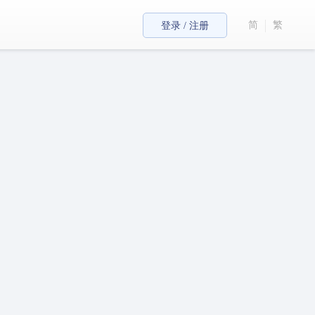
简
繁
登录 / 注册