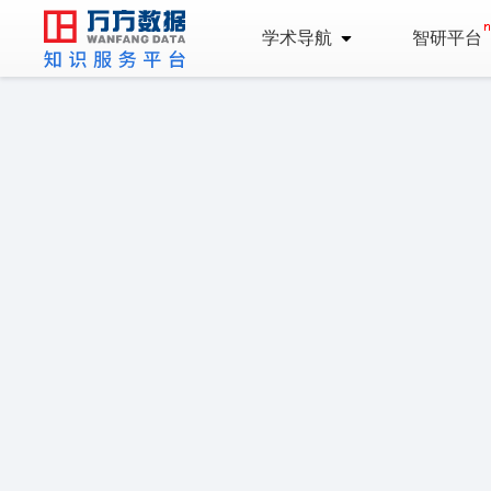
学术导航
智研平台