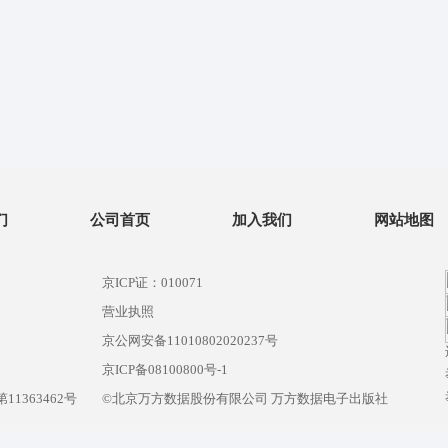
们
公司首页
加入我们
网站地图
京ICP证：010071
营业执照
京公网安备11010802020237号
）
京ICP备08100800号-1
1363462号
©北京万方数据股份有限公司 万方数据电子出版社