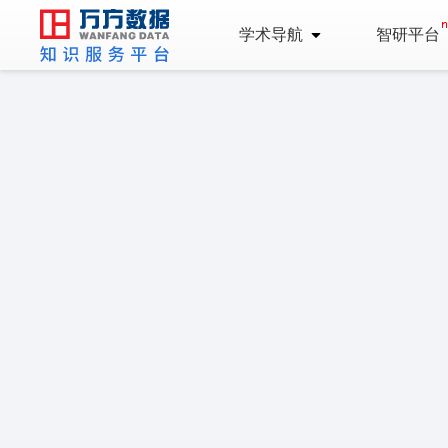
学术导航
智研平台