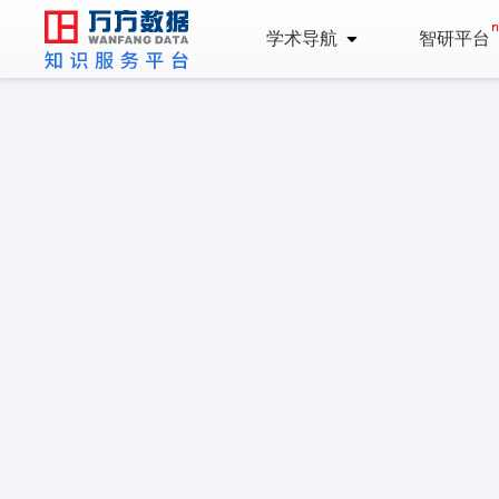
学术导航
智研平台