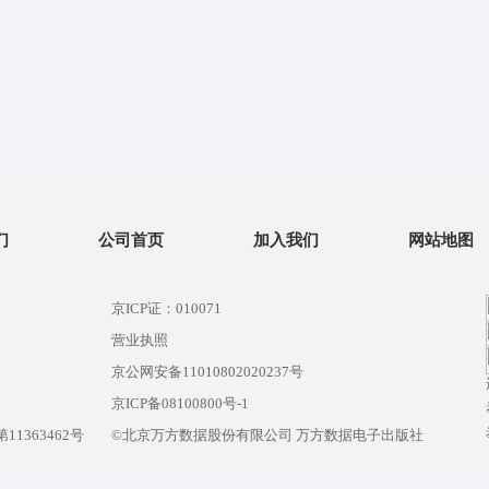
们
公司首页
加入我们
网站地图
京ICP证：010071
营业执照
京公网安备11010802020237号
）
京ICP备08100800号-1
1363462号
©北京万方数据股份有限公司 万方数据电子出版社