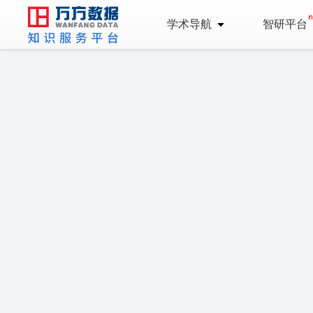
学术导航
智研平台