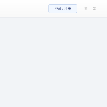
简
繁
登录 / 注册