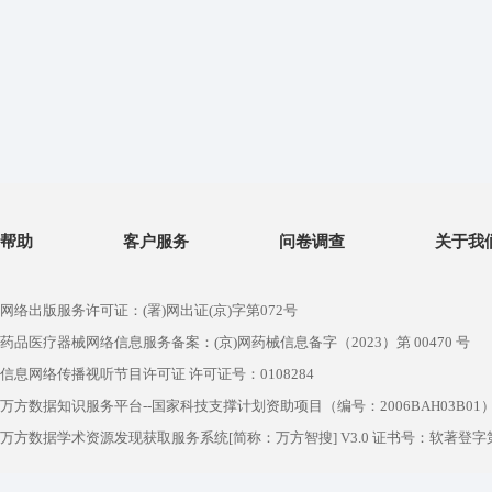
帮助
客户服务
问卷调查
关于我
网络出版服务许可证：(署)网出证(京)字第072号
药品医疗器械网络信息服务备案：(京)网药械信息备字（2023）第 00470 号
信息网络传播视听节目许可证 许可证号：0108284
万方数据知识服务平台--国家科技支撑计划资助项目（编号：2006BAH03B01
万方数据学术资源发现获取服务系统[简称：万方智搜] V3.0 证书号：软著登字第1