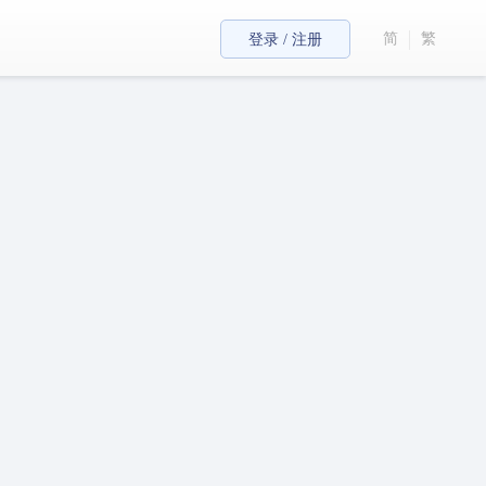
简
繁
登录 / 注册