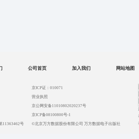
们
公司首页
加入我们
网站地图
京ICP证：010071
营业执照
京公网安备11010802020237号
）
京ICP备08100800号-1
1363462号
©北京万方数据股份有限公司 万方数据电子出版社