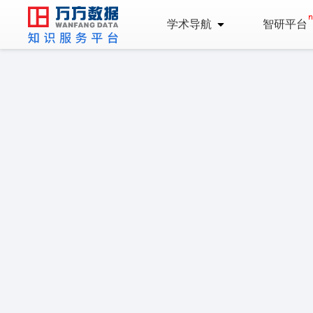
学术导航
智研平台