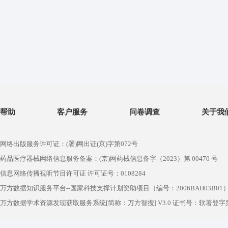
帮助
客户服务
问卷调查
关于我
网络出版服务许可证：(署)网出证(京)字第072号
药品医疗器械网络信息服务备案：(京)网药械信息备字（2023）第 00470 号
信息网络传播视听节目许可证 许可证号：0108284
万方数据知识服务平台--国家科技支撑计划资助项目（编号：2006BAH03B01
万方数据学术资源发现获取服务系统[简称：万方智搜] V3.0 证书号：软著登字第1