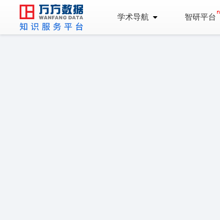
学术导航
智研平台