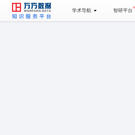
学术导航
智研平台