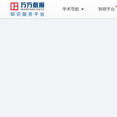
学术导航
智研平台