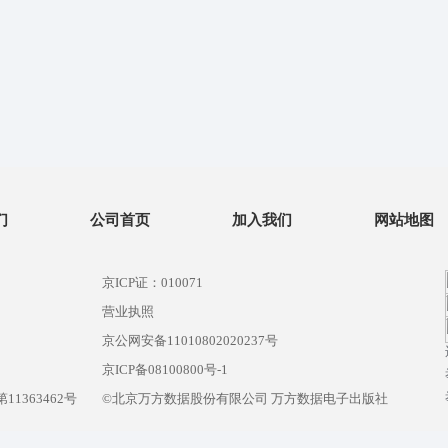
们
公司首页
加入我们
网站地图
京ICP证：010071
营业执照
京公网安备11010802020237号
）
京ICP备08100800号-1
1363462号
©北京万方数据股份有限公司 万方数据电子出版社