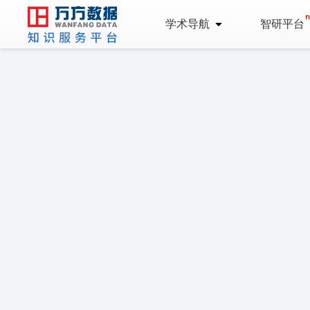
学术导航
智研平台