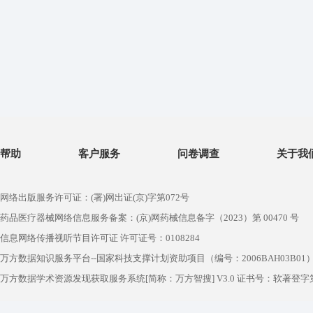
帮助
客户服务
问卷调查
关于我
网络出版服务许可证：(署)网出证(京)字第072号
药品医疗器械网络信息服务备案：(京)网药械信息备字（2023）第 00470 号
信息网络传播视听节目许可证 许可证号：0108284
万方数据知识服务平台--国家科技支撑计划资助项目（编号：2006BAH03B01
万方数据学术资源发现获取服务系统[简称：万方智搜] V3.0 证书号：软著登字第1