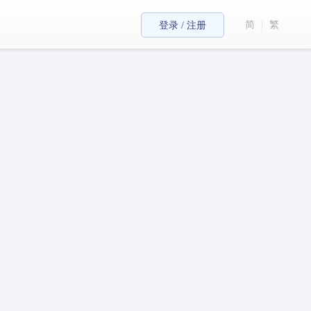
简
繁
登录 / 注册