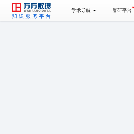
学术导航
智研平台