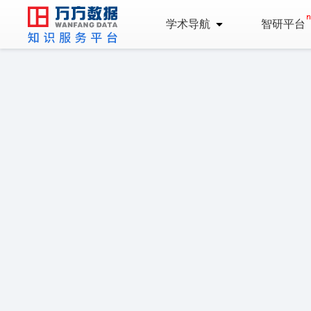
学术导航
智研平台