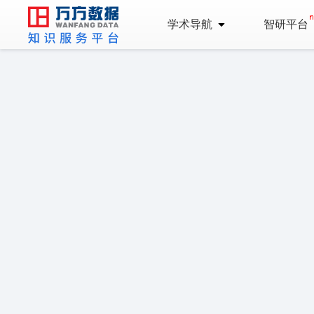
学术导航
智研平台