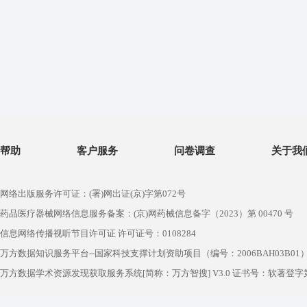
帮助
客户服务
问卷调查
关于我
网络出版服务许可证：(署)网出证(京)字第072号
药品医疗器械网络信息服务备案：(京)网药械信息备字（2023）第 00470 号
信息网络传播视听节目许可证 许可证号：0108284
万方数据知识服务平台--国家科技支撑计划资助项目（编号：2006BAH03B01
万方数据学术资源发现获取服务系统[简称：万方智搜] V3.0 证书号：软著登字第1