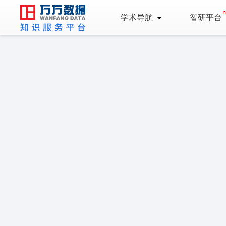
学术导航
智研平台