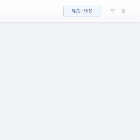
简
繁
登录 / 注册