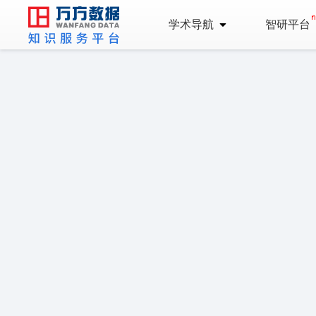
学术导航
智研平台