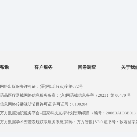
帮助
客户服务
问卷调查
关于我
网络出版服务许可证：(署)网出证(京)字第072号
药品医疗器械网络信息服务备案：(京)网药械信息备字（2023）第 00470 号
信息网络传播视听节目许可证 许可证号：0108284
万方数据知识服务平台--国家科技支撑计划资助项目（编号：2006BAH03B01
万方数据学术资源发现获取服务系统[简称：万方智搜] V3.0 证书号：软著登字第1