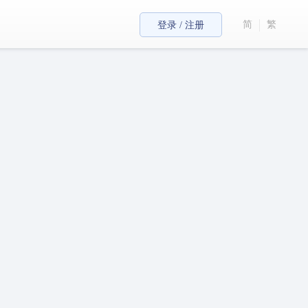
简
繁
登录 / 注册