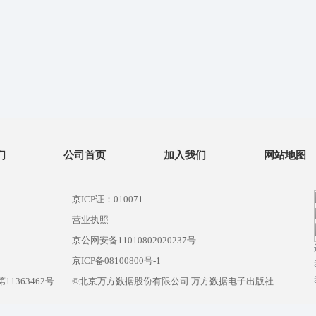
们
公司首页
加入我们
网站地图
京ICP证：010071
营业执照
京公网安备11010802020237号
）
京ICP备08100800号-1
1363462号
©北京万方数据股份有限公司 万方数据电子出版社