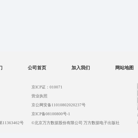
们
公司首页
加入我们
网站地图
京ICP证：010071
营业执照
京公网安备11010802020237号
）
京ICP备08100800号-1
1363462号
©北京万方数据股份有限公司 万方数据电子出版社