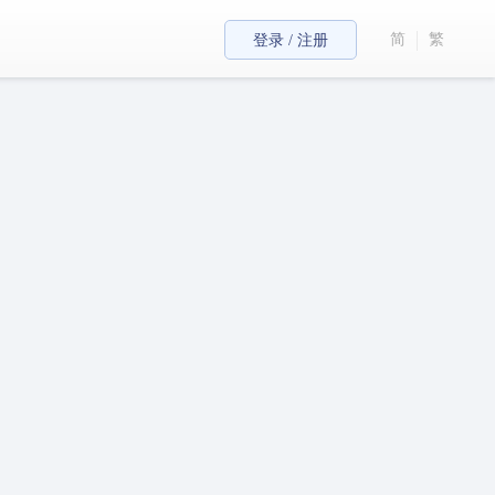
简
繁
登录 / 注册