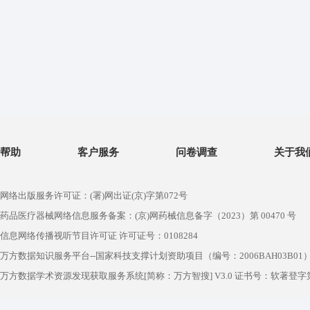
帮助
客户服务
问卷调查
关于我
网络出版服务许可证：(署)网出证(京)字第072号
药品医疗器械网络信息服务备案：(京)网药械信息备字（2023）第 00470 号
信息网络传播视听节目许可证 许可证号：0108284
万方数据知识服务平台--国家科技支撑计划资助项目（编号：2006BAH03B01
万方数据学术资源发现获取服务系统[简称：万方智搜] V3.0 证书号：软著登字第1