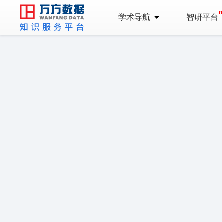
学术导航
智研平台