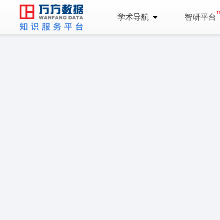
学术导航
智研平台