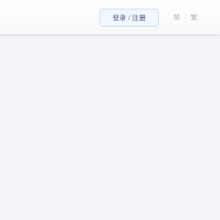
简
繁
登录 / 注册