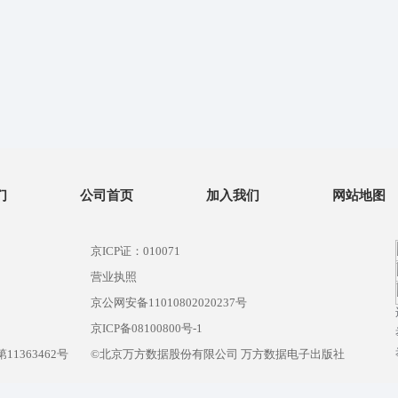
们
公司首页
加入我们
网站地图
京ICP证：010071
营业执照
京公网安备11010802020237号
）
京ICP备08100800号-1
1363462号
©北京万方数据股份有限公司 万方数据电子出版社