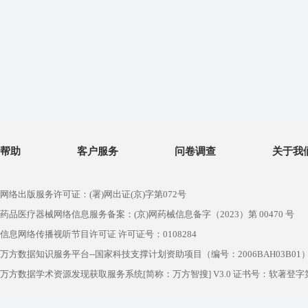
帮助
客户服务
问卷调查
关于我
网络出版服务许可证：(署)网出证(京)字第072号
药品医疗器械网络信息服务备案：(京)网药械信息备字（2023）第 00470 号
信息网络传播视听节目许可证 许可证号：0108284
万方数据知识服务平台--国家科技支撑计划资助项目（编号：2006BAH03B01
万方数据学术资源发现获取服务系统[简称：万方智搜] V3.0 证书号：软著登字第1