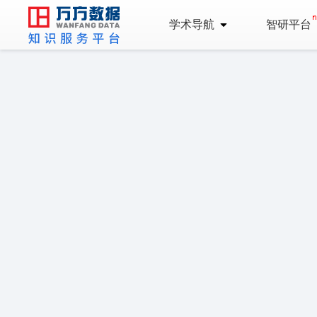
学术导航
智研平台