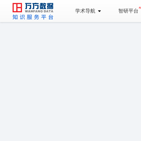
学术导航
智研平台