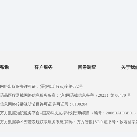
帮助
客户服务
问卷调查
关于我
网络出版服务许可证：(署)网出证(京)字第072号
药品医疗器械网络信息服务备案：(京)网药械信息备字（2023）第 00470 号
信息网络传播视听节目许可证 许可证号：0108284
万方数据知识服务平台--国家科技支撑计划资助项目（编号：2006BAH03B01
万方数据学术资源发现获取服务系统[简称：万方智搜] V3.0 证书号：软著登字第1