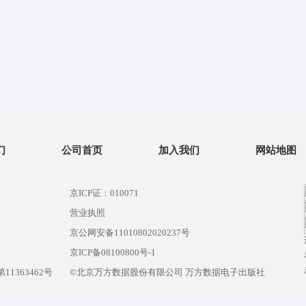
们
公司首页
加入我们
网站地图
京ICP证：010071
营业执照
京公网安备11010802020237号
）
京ICP备08100800号-1
1363462号
©北京万方数据股份有限公司 万方数据电子出版社