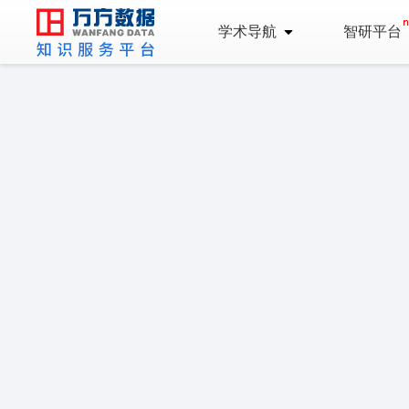
学术导航
智研平台