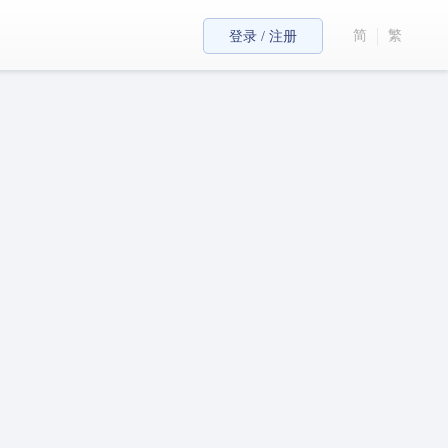
简
繁
登录 / 注册