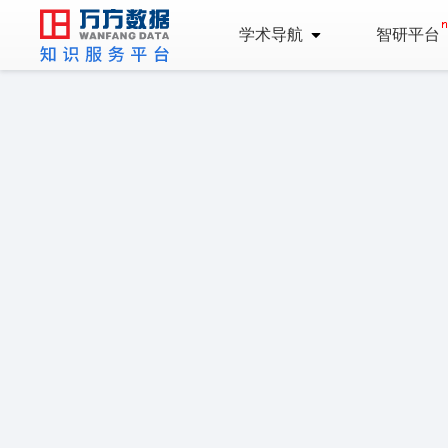
学术导航
智研平台